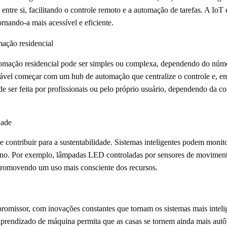
entre si, facilitando o controle remoto e a automação de tarefas. A Io
rnando-a mais acessível e eficiente.
ação residencial
omação residencial pode ser simples ou complexa, dependendo do númer
vel começar com um hub de automação que centralize o controle e, em 
e ser feita por profissionais ou pelo próprio usuário, dependendo da c
dade
contribuir para a sustentabilidade. Sistemas inteligentes podem monito
ono. Por exemplo, lâmpadas LED controladas por sensores de moviment
 promovendo um uso mais consciente dos recursos.
romissor, com inovações constantes que tornam os sistemas mais intelig
 e aprendizado de máquina permita que as casas se tornem ainda mais au