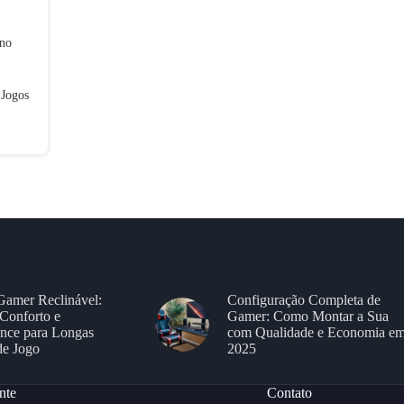
 no
 Jogos
Gamer Reclinável:
Configuração Completa de
Conforto e
Gamer: Como Montar a Sua
nce para Longas
com Qualidade e Economia e
de Jogo
2025
nte
Contato