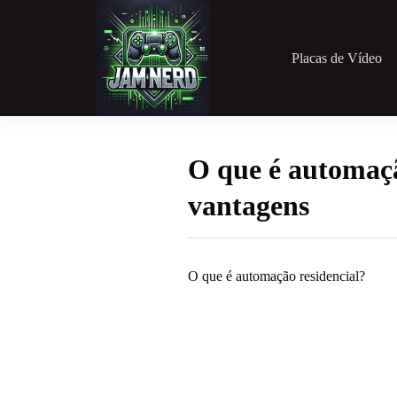
Pular
para
o
conteúdo
Placas de Vídeo
O que é automaçã
vantagens
O que é automação residencial?