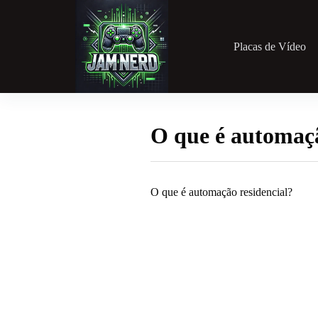
Pular
para
o
conteúdo
Placas de Vídeo
O que é automaçã
O que é automação residencial?