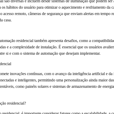
al são diversas e incluem desde sistemas de iluminação que podem ser a
m os hábitos do usuário para otimizar o aquecimento e resfriamento da 
 o acesso remoto, câmeras de segurança que enviam alertas em tempo r
da casa.
utomação residencial também apresenta desafios, como a compatibilidade
zadas e a complexidade de instalação. É essencial que os usuários avali
ntre si e com o sistema de automação que desejam implementar.
dencial
mete inovações contínuas, com o avanço da inteligência artificial e da i
onectadas e inteligentes, permitindo uma personalização ainda maior da
ustentáveis, como painéis solares e sistemas de armazenamento de energ
ção residencial?
residencial, é importante considerar fatores como a escalabilidade, a 