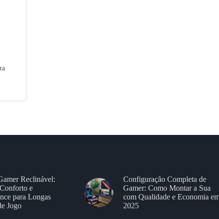
ra
Gamer Reclinável:
Configuração Completa de
Conforto e
Gamer: Como Montar a Sua
nce para Longas
com Qualidade e Economia e
de Jogo
2025