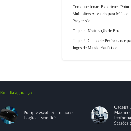
Como melhorar: Experience Point
Multipliers Ativando para Melhor
Progressão
O que é: Notificação de Erro
O que é: Ganho de Performance pa
Jogos de Mundo Fantástico
Em alta agora
Cadeira 
Por que escolher um mouse
Máximo 
Logitech sem fio?
Performa
Sessões 