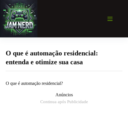
Pular
para
o
conteúdo
O que é automação residencial:
entenda e otimize sua casa
O que é automação residencial?
Anúncios
Continua após Publicidade