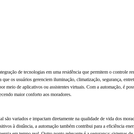
integração de tecnologias em uma residência que permitem o controle re
ita que os usuários gerenciem iluminação, climatização, segurança, entre
 por meio de aplicativos ou assistentes virtuais. Com a automação, é po
ferecendo maior conforto aos moradores.
al são variados e impactam diretamente na qualidade de vida dos mora
itivos à distância, a automação também contribui para a eficiência ener
ergia em tempo real. Outro ponto relevante é a segurança; sistemas d