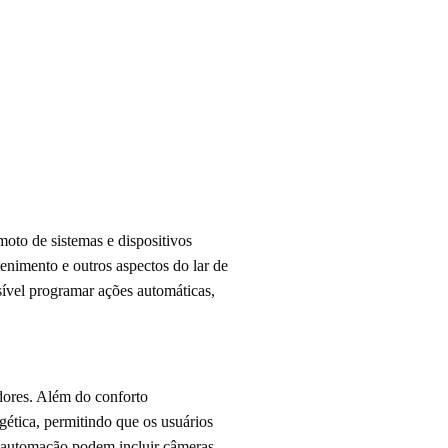
moto de sistemas e dispositivos
tenimento e outros aspectos do lar de
ssível programar ações automáticas,
dores. Além do conforto
gética, permitindo que os usuários
e automação podem incluir câmeras,