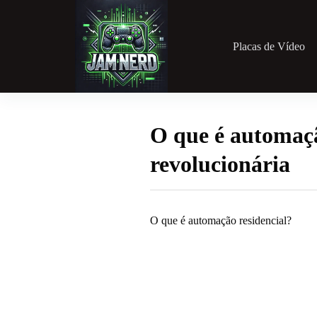
Pular
para
o
conteúdo
Placas de Vídeo
O que é automaçã
revolucionária
O que é automação residencial?