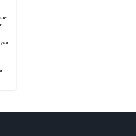
sões
r
 para
a