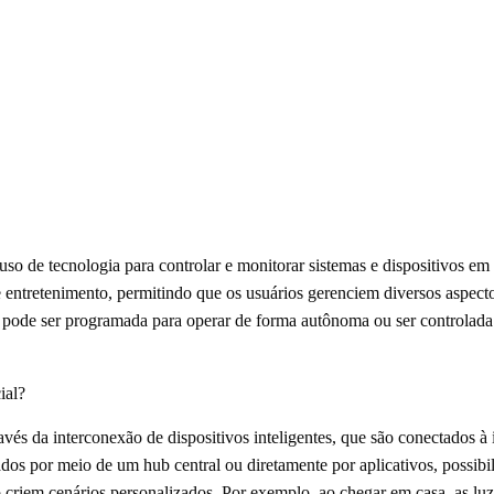
uso de tecnologia para controlar e monitorar sistemas e dispositivos em 
e entretenimento, permitindo que os usuários gerenciem diversos aspect
o pode ser programada para operar de forma autônoma ou ser controlada
ial?
vés da interconexão de dispositivos inteligentes, que são conectados à 
ados por meio de um hub central ou diretamente por aplicativos, possib
 criem cenários personalizados. Por exemplo, ao chegar em casa, as l