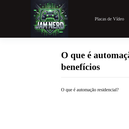
Pular
para
o
conteúdo
Placas de Vídeo
O que é automaçã
benefícios
O que é automação residencial?