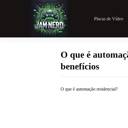
Pular
para
o
conteúdo
Placas de Vídeo
O que é automaçã
benefícios
O que é automação residencial?