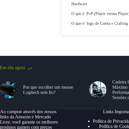
Hardware
O que é: PvP (Player versus Player
O que é: Jogo de Coleta e Crafting
Em alta agora
Cadeira 
Por que escolher um mouse
Máximo 
Logitech sem fio?
Performa
Sessões 
Ao comprar através dos nossos
Links Importa
links da Amazon e Mercado
Política de Privacid
Livre, você garante os melhores
Política de Cook
produtos gamers com preços