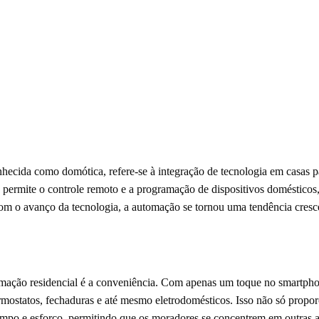
ecida como domótica, refere-se à integração de tecnologia em casas pa
 permite o controle remoto e a programação de dispositivos domésticos
 Com o avanço da tecnologia, a automação se tornou uma tendência cres
omação residencial é a conveniência. Com apenas um toque no smartph
ermostatos, fechaduras e até mesmo eletrodomésticos. Isso não só propo
po e esforço, permitindo que os moradores se concentrem em outras a