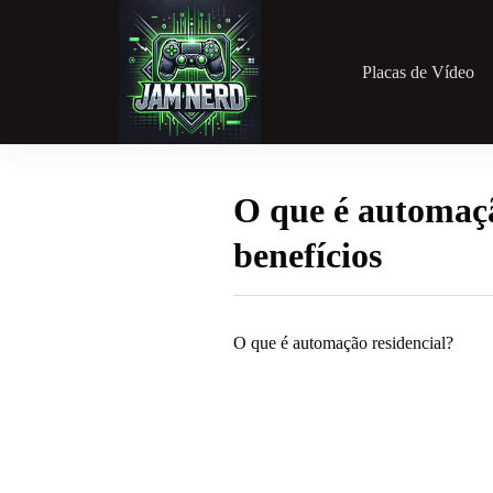
Pular
para
o
conteúdo
Placas de Vídeo
O que é automaçã
benefícios
O que é automação residencial?