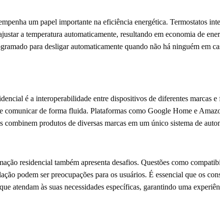
mpenha um papel importante na eficiência energética. Termostatos int
ajustar a temperatura automaticamente, resultando em economia de ener
rogramado para desligar automaticamente quando não há ninguém em ca
encial é a interoperabilidade entre dispositivos de diferentes marcas e
m se comunicar de forma fluida. Plataformas como Google Home e Amazo
ios combinem produtos de diversas marcas em um único sistema de aut
mação residencial também apresenta desafios. Questões como compatibil
alação podem ser preocupações para os usuários. É essencial que os co
e atendam às suas necessidades específicas, garantindo uma experiênc