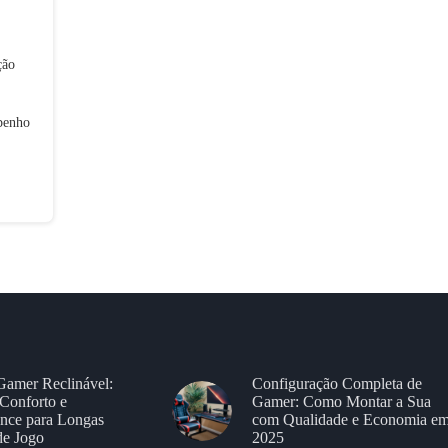
ção
penho
Gamer Reclinável:
Configuração Completa de
Conforto e
Gamer: Como Montar a Sua
nce para Longas
com Qualidade e Economia e
de Jogo
2025