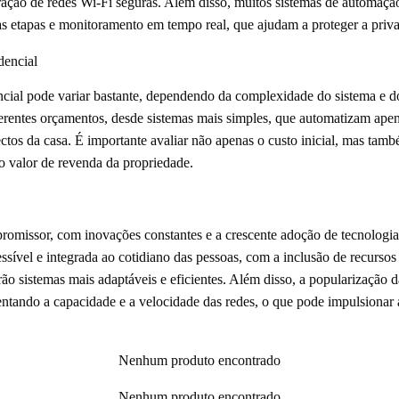
uração de redes Wi-Fi seguras. Além disso, muitos sistemas de automaçã
 etapas e monitoramento em tempo real, que ajudam a proteger a priva
dencial
ial pode variar bastante, dependendo da complexidade do sistema e dos
erentes orçamentos, desde sistemas mais simples, que automatizam apen
ctos da casa. É importante avaliar não apenas o custo inicial, mas tam
o valor de revenda da propriedade.
romissor, com inovações constantes e a crescente adoção de tecnologias
sível e integrada ao cotidiano das pessoas, com a inclusão de recursos c
ão sistemas mais adaptáveis e eficientes. Além disso, a popularização 
ntando a capacidade e a velocidade das redes, o que pode impulsionar
Nenhum produto encontrado
Nenhum produto encontrado