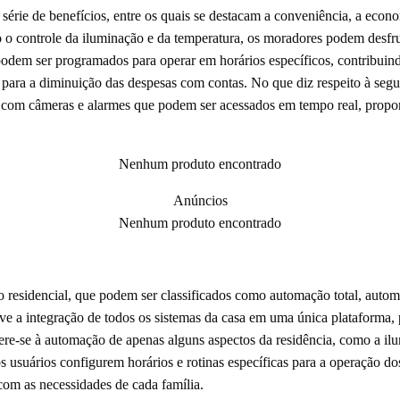
série de benefícios, entre os quais se destacam a conveniência, a econ
o o controle da iluminação e da temperatura, os moradores podem desfru
podem ser programados para operar em horários específicos, contribui
, para a diminuição das despesas com contas. No que diz respeito à seg
 com câmeras e alarmes que podem ser acessados em tempo real, propor
Nenhum produto encontrado
Anúncios
Nenhum produto encontrado
o residencial, que podem ser classificados como automação total, auto
e a integração de todos os sistemas da casa em uma única plataforma, 
fere-se à automação de apenas alguns aspectos da residência, como a il
usuários configurem horários e rotinas específicas para a operação do
com as necessidades de cada família.