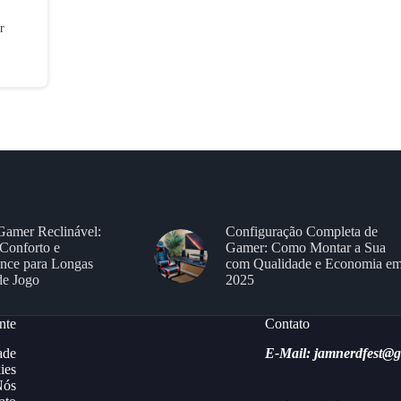
r
Gamer Reclinável:
Configuração Completa de
Conforto e
Gamer: Como Montar a Sua
nce para Longas
com Qualidade e Economia e
de Jogo
2025
nte
Contato
ade
E-Mail: jamnerdfest@
ies
Nós