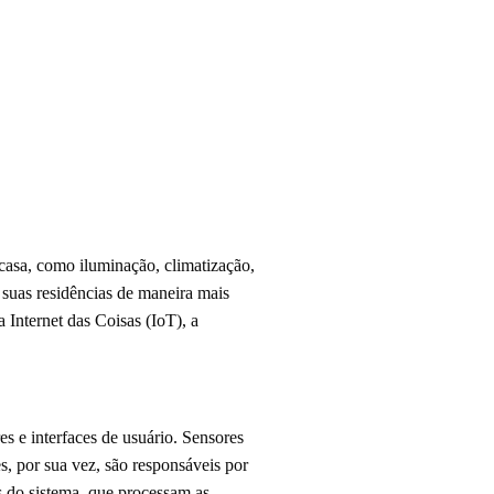
 casa, como iluminação, climatização,
 suas residências de maneira mais
a Internet das Coisas (IoT), a
s e interfaces de usuário. Sensores
, por sua vez, são responsáveis por
s do sistema, que processam as