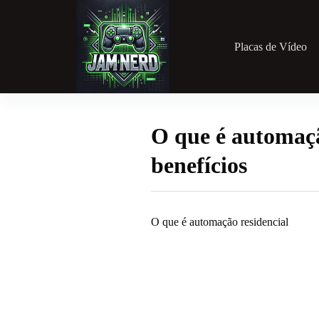
Pular
para
o
conteúdo
Placas de Vídeo
O que é automaçã
benefícios
O que é automação residencial