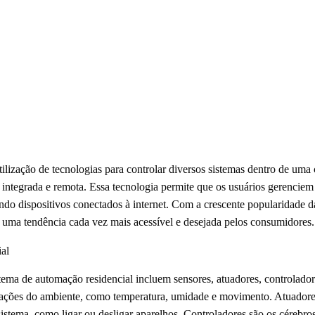
tilização de tecnologias para controlar diversos sistemas dentro de uma
 integrada e remota. Essa tecnologia permite que os usuários gerenciem
zando dispositivos conectados à internet. Com a crescente popularidade d
 uma tendência cada vez mais acessível e desejada pelos consumidores.
al
ema de automação residencial incluem sensores, atuadores, controladore
mações do ambiente, como temperatura, umidade e movimento. Atuadores
sistema, como ligar ou desligar aparelhos. Controladores são os cérebro