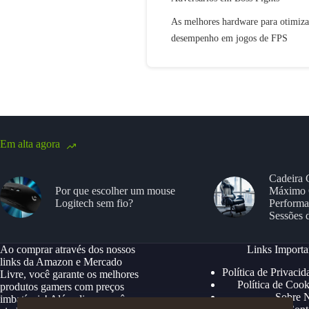
As melhores hardware para otimiza
desempenho em jogos de FPS
Em alta agora
Cadeira 
Por que escolher um mouse
Máximo 
Logitech sem fio?
Performa
Sessões 
Ao comprar através dos nossos
Links Importa
links da Amazon e Mercado
Política de Privacid
Livre, você garante os melhores
Política de Cook
produtos gamers com preços
Sobre 
imbatíveis! Além disso, você