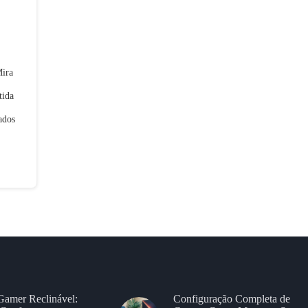
Mira
tida
ados
Gamer Reclinável:
Configuração Completa de