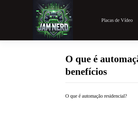
Pular
para
o
conteúdo
Placas de Vídeo
O que é automaçã
benefícios
O que é automação residencial?