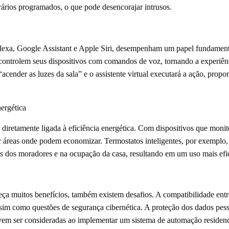
rários programados, o que pode desencorajar intrusos.
lexa, Google Assistant e Apple Siri, desempenham um papel fundamenta
 controlem seus dispositivos com comandos de voz, tornando a experiênc
cender as luzes da sala” e o assistente virtual executará a ação, propo
ergética
diretamente ligada à eficiência energética. Com dispositivos que mon
ar áreas onde podem economizar. Termostatos inteligentes, por exemplo
s dos moradores e na ocupação da casa, resultando em um uso mais efic
ça muitos benefícios, também existem desafios. A compatibilidade entre
ssim como questões de segurança cibernética. A proteção dos dados pess
em ser consideradas ao implementar um sistema de automação residencia