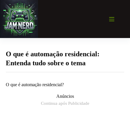
Pular
para
o
conteúdo
O que é automação residencial:
Entenda tudo sobre o tema
O que é automação residencial?
Anúncios
Continua após Publicidade