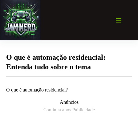
Pular
para
o
conteúdo
O que é automação residencial:
Entenda tudo sobre o tema
O que é automação residencial?
Anúncios
Continua após Publicidade