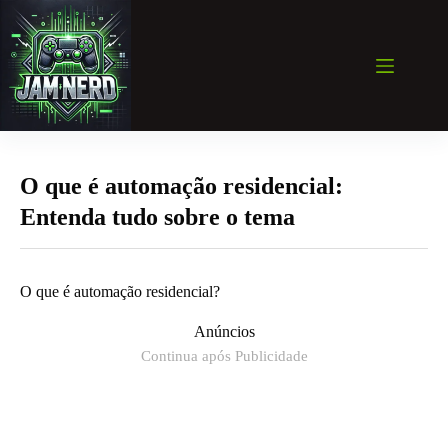
Pular
para
o
conteúdo
O que é automação residencial:
Entenda tudo sobre o tema
O que é automação residencial?
Anúncios
Continua após Publicidade