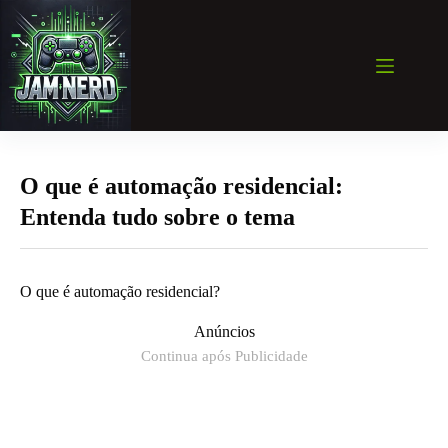
Pular
para
o
conteúdo
O que é automação residencial:
Entenda tudo sobre o tema
O que é automação residencial?
Anúncios
Continua após Publicidade