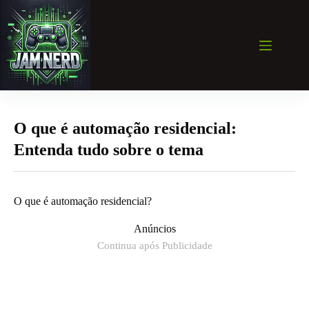
Pular
para
o
conteúdo
O que é automação residencial:
Entenda tudo sobre o tema
O que é automação residencial?
Anúncios
Continua após Publicidade