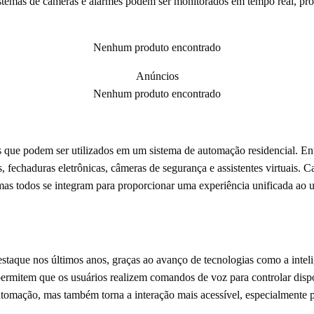
istemas de câmeras e alarmes podem ser monitorados em tempo real, pr
Nenhum produto encontrado
Anúncios
Nenhum produto encontrado
os que podem ser utilizados em um sistema de automação residencial. E
s, fechaduras eletrônicas, câmeras de segurança e assistentes virtuais. 
s todos se integram para proporcionar uma experiência unificada ao usu
que nos últimos anos, graças ao avanço de tecnologias como a inteligên
ermitem que os usuários realizem comandos de voz para controlar dispo
 automação, mas também torna a interação mais acessível, especialmente