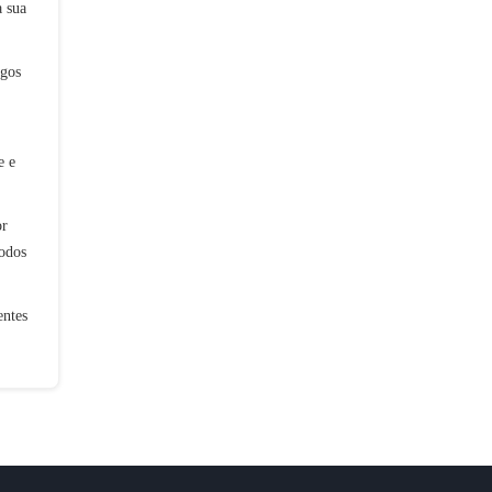
a sua
ogos
e e
or
odos
entes