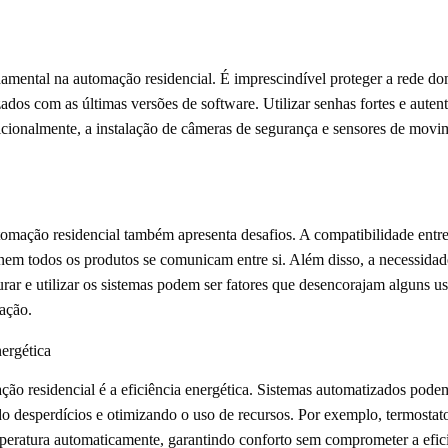
ental na automação residencial. É imprescindível proteger a rede domé
zados com as últimas versões de software. Utilizar senhas fortes e aute
icionalmente, a instalação de câmeras de segurança e sensores de movi
mação residencial também apresenta desafios. A compatibilidade entre d
em todos os produtos se comunicam entre si. Além disso, a necessidad
rar e utilizar os sistemas podem ser fatores que desencorajam alguns usu
ação.
ergética
ão residencial é a eficiência energética. Sistemas automatizados pode
do desperdícios e otimizando o uso de recursos. Por exemplo, termostat
mperatura automaticamente, garantindo conforto sem comprometer a efici