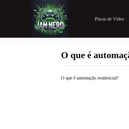
Pular
para
o
conteúdo
Placas de Vídeo
O que é automação
O que é automação residencial?