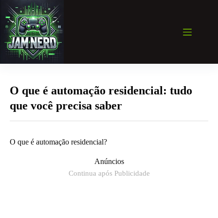
Pular
para
o
conteúdo
O que é automação residencial: tudo
que você precisa saber
O que é automação residencial?
Anúncios
Continua após Publicidade