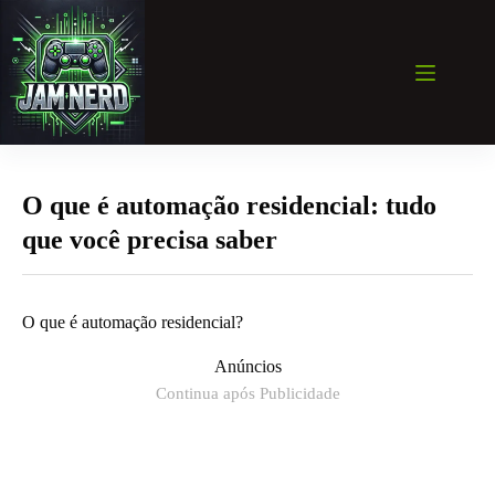
Pular
para
o
conteúdo
O que é automação residencial: tudo
que você precisa saber
O que é automação residencial?
Anúncios
Continua após Publicidade