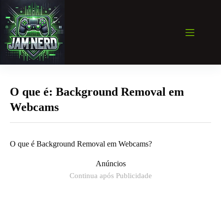
Pular
para
o
conteúdo
O que é: Background Removal em
Webcams
O que é Background Removal em Webcams?
Anúncios
Continua após Publicidade