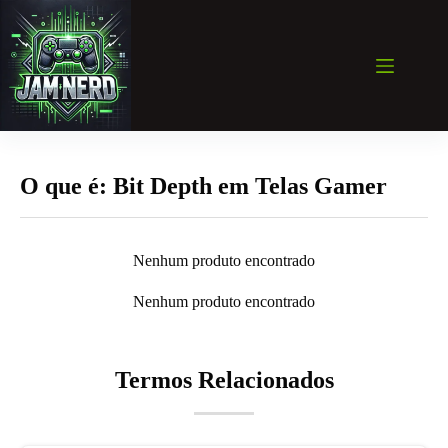
Pular
para
o
conteúdo
O que é: Bit Depth em Telas Gamer
Nenhum produto encontrado
Nenhum produto encontrado
Termos Relacionados