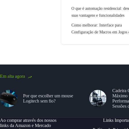
O que é automação residencial: des
suas vantagens e funcionalidades
Como melhorar: Interface para
Configuração de Macros em Jogos
Em alta agora
Cadeira 
Por que escolher um mouse
Máximo 
Logitech sem fio?
Performa
Sessões 
Ao comprar através dos nossos
Links Importa
links da Amazon e Mercado