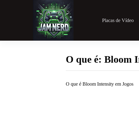
Pular
para
o
conteúdo
Placas de Vídeo
O que é: Bloom I
O que é Bloom Intensity em Jogos