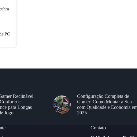
cubra
 de PC
Gamer Reclinável:
Configuração Completa de
Conforto e
Gamer: Como Montar a Sua
nce para Longas
com Qualidade e Economia e
de Jogo
2025
nte
Contato