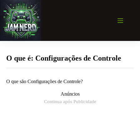
Pular
para
o
conteúdo
O que é: Configurações de Controle
O que são Configurações de Controle?
Anúncios
Continua após Publicidade