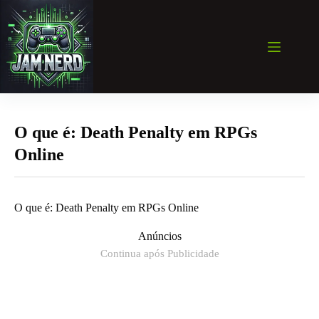
Pular
para
o
conteúdo
O que é: Death Penalty em RPGs
Online
O que é: Death Penalty em RPGs Online
Anúncios
Continua após Publicidade