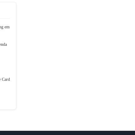
ng em
enda
e Card