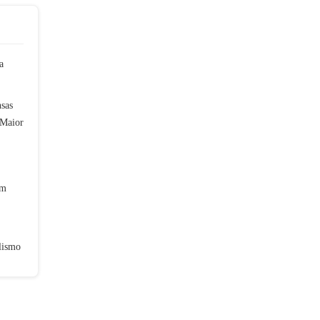
a
sas
 Maior
em
lismo