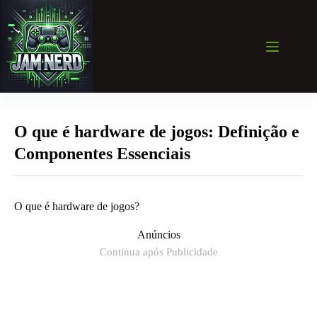
Pular
para
o
conteúdo
O que é hardware de jogos: Definição e
Componentes Essenciais
O que é hardware de jogos?
Anúncios
Continua após Publicidade