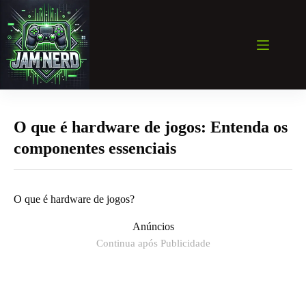
Pular
para
o
conteúdo
O que é hardware de jogos: Entenda os
componentes essenciais
O que é hardware de jogos?
Anúncios
Continua após Publicidade