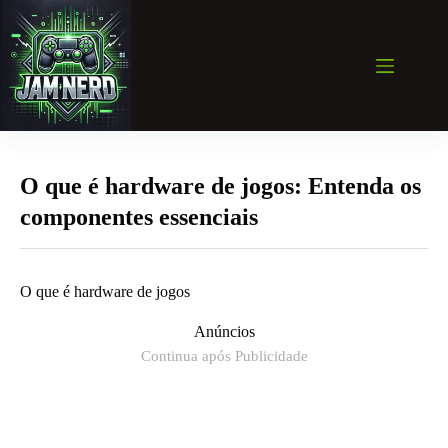
Pular
para
o
conteúdo
O que é hardware de jogos: Entenda os
componentes essenciais
O que é hardware de jogos
Anúncios
Continua após Publicidade