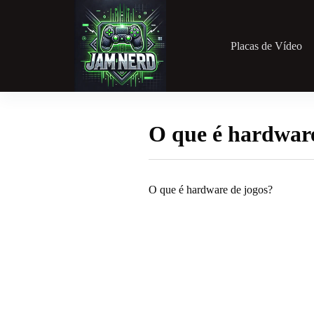
Pular
para
o
conteúdo
Placas de Vídeo
O que é hardware
O que é hardware de jogos?