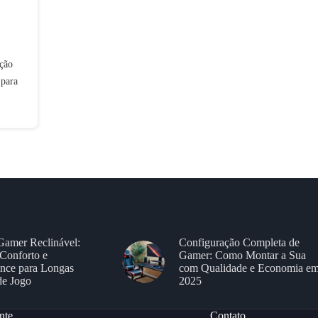
ção
 para
Gamer Reclinável:
Configuração Completa de
Conforto e
Gamer: Como Montar a Sua
nce para Longas
com Qualidade e Economia e
de Jogo
2025
nte
Contato