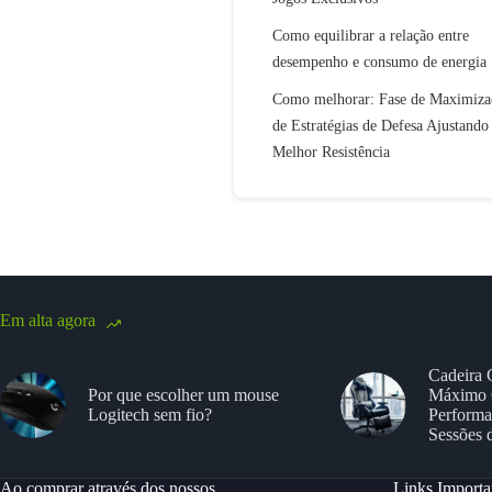
Como equilibrar a relação entre
desempenho e consumo de energia
Como melhorar: Fase de Maximiza
de Estratégias de Defesa Ajustando
Melhor Resistência
Em alta agora
Cadeira 
Por que escolher um mouse
Máximo 
Logitech sem fio?
Performa
Sessões 
Ao comprar através dos nossos
Links Importa