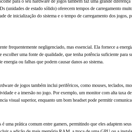
colhe para o seu hardware de jogos também faz uma grande diferença 
SSDs (unidades de estado sólido) oferecem tempos de carregamento mu
dade de inicialização do sistema e o tempo de carregamento dos jogos,
te frequentemente negligenciado, mas essencial. Ela fornece a energia
 escolher uma fonte de qualidade, que tenha potência suficiente para s
e energia ou falhas que podem causar danos ao sistema.
dware de jogos também inclui periféricos, como mouses, teclados, mon
tividade e a imersão no jogo. Por exemplo, um monitor com alta taxa de
cia visual superior, enquanto um bom headset pode permitir comunicaç
 é uma prática comum entre gamers, permitindo que eles adaptem seus s
incluir a adição de mais memória RAM, a troca de uma GPU ou a instal