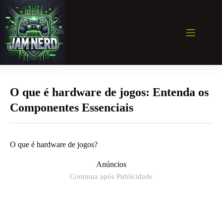
Pular
para
o
conteúdo
O que é hardware de jogos: Entenda os
Componentes Essenciais
O que é hardware de jogos?
Anúncios
Continua após Publicidade