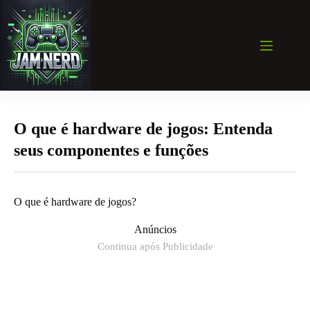
Pular
para
o
conteúdo
O que é hardware de jogos: Entenda
seus componentes e funções
O que é hardware de jogos?
Anúncios
Continua após Publicidade