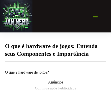
Pular
para
o
conteúdo
O que é hardware de jogos: Entenda
seus Componentes e Importância
O que é hardware de jogos?
Anúncios
Continua após Publicidade