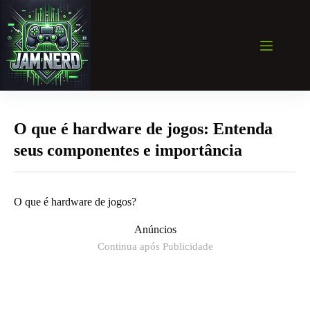
Pular
para
o
conteúdo
O que é hardware de jogos: Entenda
seus componentes e importância
O que é hardware de jogos?
Anúncios
Continua após Publicidade