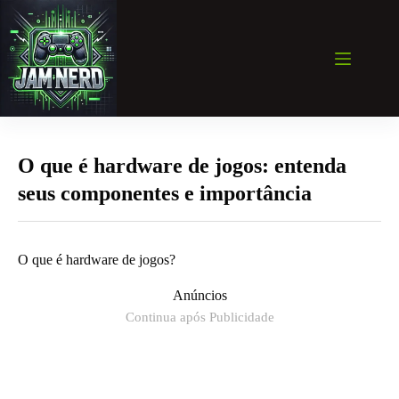
Pular
para
o
conteúdo
O que é hardware de jogos: entenda
seus componentes e importância
O que é hardware de jogos?
Anúncios
Continua após Publicidade