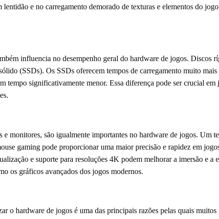
 lentidão e no carregamento demorado de texturas e elementos do jogo
ambém influencia no desempenho geral do hardware de jogos. Discos r
ólido (SSDs). Os SSDs oferecem tempos de carregamento muito mais r
um tempo significativamente menor. Essa diferença pode ser crucial e
es.
es e monitores, são igualmente importantes no hardware de jogos. Um 
 mouse gaming pode proporcionar uma maior precisão e rapidez em jogos
tualização e suporte para resoluções 4K podem melhorar a imersão e a e
imo os gráficos avançados dos jogos modernos.
zar o hardware de jogos é uma das principais razões pelas quais muitos