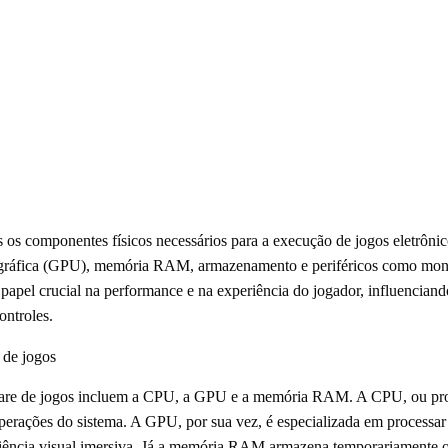
 os componentes físicos necessários para a execução de jogos eletrônico
 gráfica (GPU), memória RAM, armazenamento e periféricos como moni
el crucial na performance e na experiência do jogador, influenciando 
ontroles.
 de jogos
are de jogos incluem a CPU, a GPU e a memória RAM. A CPU, ou proce
operações do sistema. A GPU, por sua vez, é especializada em processar
riência visual imersiva. Já a memória RAM armazena temporariamente