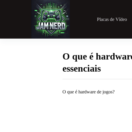
Pular
para
o
conteúdo
Placas de Vídeo
O que é hardware
essenciais
O que é hardware de jogos?