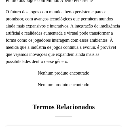
Futuro dos Jogos com Mundo Aberto Persistente
O futuro dos jogos com mundo aberto persistente parece
promissor, com avanços tecnológicos que permitem mundos
ainda mais expansivos e interativos. A integração de inteligência
artificial e realidades aumentada e virtual pode transformar a
forma como os jogadores interagem com esses ambientes. À
medida que a indústria de jogos continua a evoluir, é provável
que vejamos inovações que expandem ainda mais as
possibilidades dentro desse gênero.
Nenhum produto encontrado
Nenhum produto encontrado
Termos Relacionados