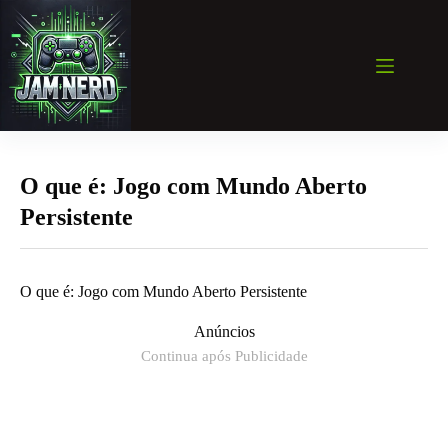
Pular
para
o
conteúdo
O que é: Jogo com Mundo Aberto
Persistente
O que é: Jogo com Mundo Aberto Persistente
Anúncios
Continua após Publicidade