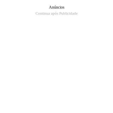
Anúncios
Continua após Publicidade