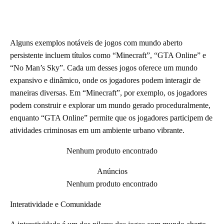
Alguns exemplos notáveis de jogos com mundo aberto
persistente incluem títulos como “Minecraft”, “GTA Online” e
“No Man’s Sky”. Cada um desses jogos oferece um mundo
expansivo e dinâmico, onde os jogadores podem interagir de
maneiras diversas. Em “Minecraft”, por exemplo, os jogadores
podem construir e explorar um mundo gerado proceduralmente,
enquanto “GTA Online” permite que os jogadores participem de
atividades criminosas em um ambiente urbano vibrante.
Nenhum produto encontrado
Anúncios
Nenhum produto encontrado
Interatividade e Comunidade