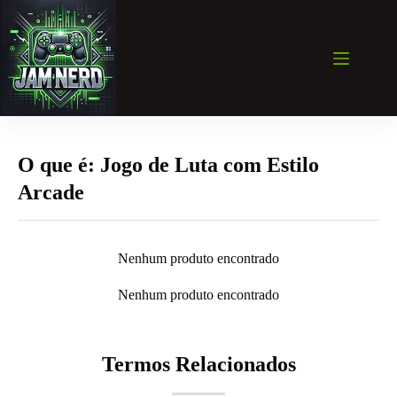
Pular
para
o
conteúdo
O que é: Jogo de Luta com Estilo
Arcade
Nenhum produto encontrado
Nenhum produto encontrado
Termos Relacionados