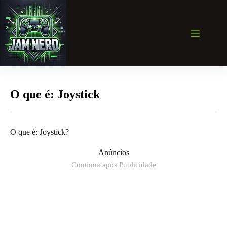
Pular
para
o
conteúdo
O que é: Joystick
O que é: Joystick?
Anúncios
Continua após Publicidade