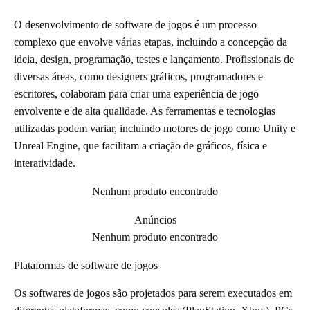
O desenvolvimento de software de jogos é um processo
complexo que envolve várias etapas, incluindo a concepção da
ideia, design, programação, testes e lançamento. Profissionais de
diversas áreas, como designers gráficos, programadores e
escritores, colaboram para criar uma experiência de jogo
envolvente e de alta qualidade. As ferramentas e tecnologias
utilizadas podem variar, incluindo motores de jogo como Unity e
Unreal Engine, que facilitam a criação de gráficos, física e
interatividade.
Nenhum produto encontrado
Anúncios
Nenhum produto encontrado
Plataformas de software de jogos
Os softwares de jogos são projetados para serem executados em