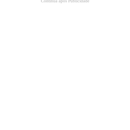
Continua após Publicidade