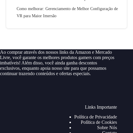
Como melhorar: Gerenciamento de Melhor Configuração de
VR para Maior Imersão
Ao comprar através dos nossos links da Amazon e Mercado
Livre, você garante os melhores produtos gamers com preços
imbatíveis! Além disso, você ainda ganha descontos
exclusivos, enquanto apoia nosso site para que possamos
continuar trazendo conteúdos e ofertas especiais.
Links Importante
Política de Privacidade
Política de Cookies
Sobre Nós
Contato