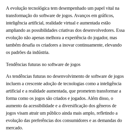
A evolução tecnológica tem desempenhado um papel vital na
transformação do software de jogos. Avanços em gráficos,
inteligência artificial, realidade virtual e aumentada estão
ampliando as possibilidades criativas dos desenvolvedores. Essa
evolução não apenas melhora a experiência do jogador, mas
também desafia os criadores a inovar continuamente, elevando
os padrões da indústria.
Tendências futuras no software de jogos
As tendências futuras no desenvolvimento de software de jogos
incluem a crescente adoção de tecnologias como a inteligência
artificial e a realidade aumentada, que prometem transformar a
forma como os jogos são criados e jogados. Além disso, o
aumento da acessibilidade e a diversificação dos gêneros de
jogos visam atrair um público ainda mais amplo, refletindo a
evolução das preferências dos consumidores e as demandas do
mercado.