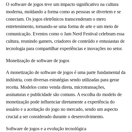
O software de jogos teve um impacto significativo na cultura
moderna, moldando a forma como as pessoas se divertem e se
conectam. Os jogos eletrônicos transcenderam o mero
entretenimento, tornando-se uma forma de arte e um meio de
comunicação. Eventos como o Jam Nerd Festival celebram essa
cultura, reunindo gamers, criadores de conteúdo e entusiastas de
tecnologia para compartilhar experiências e inovações no setor.
Monetização de software de jogos
A monetização de software de jogos é uma parte fundamental da
indústria, com diversas estratégias sendo utilizadas para gerar
receita. Modelos como venda direta, microtransações,
assinaturas e publicidade são comuns. A escolha do modelo de
monetização pode influenciar diretamente a experiência do
usuário e a aceitação do jogo no mercado, sendo um aspecto
crucial a ser considerado durante o desenvolvimento.
Software de jogos e a evolução tecnológica