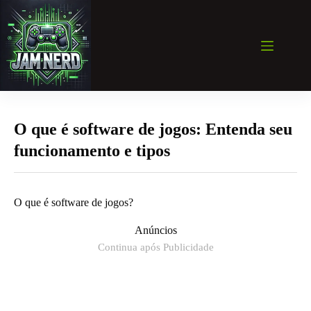
Pular
para
o
conteúdo
O que é software de jogos: Entenda seu
funcionamento e tipos
O que é software de jogos?
Anúncios
Continua após Publicidade