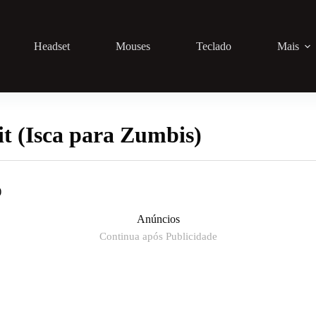
Headset
Mouses
Teclado
Mais
t (Isca para Zumbis)
)
Anúncios
Continua após Publicidade