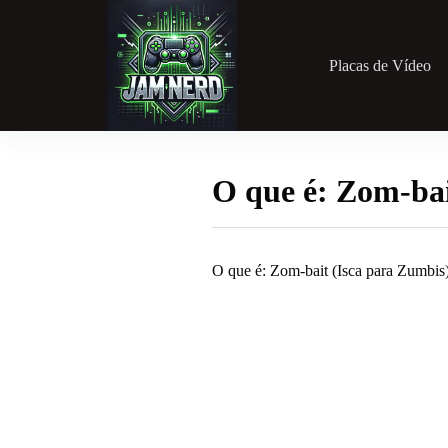
Pular
para
o
conteúdo
Placas de Vídeo
O que é: Zom-bai
O que é: Zom-bait (Isca para Zumbis