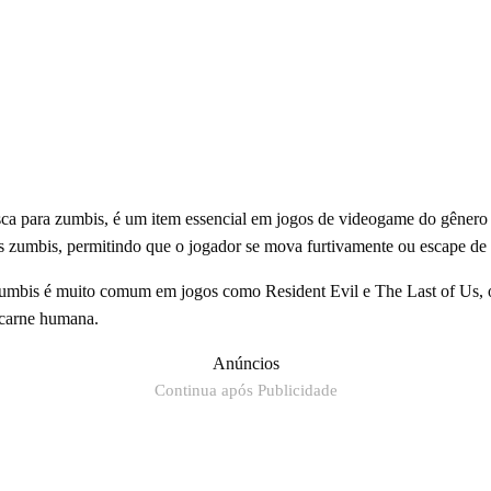
a para zumbis, é um item essencial em jogos de videogame do gênero s
ir os zumbis, permitindo que o jogador se mova furtivamente ou escape de 
ra zumbis é muito comum em jogos como Resident Evil e The Last of Us, 
 carne humana.
Anúncios
Continua após Publicidade