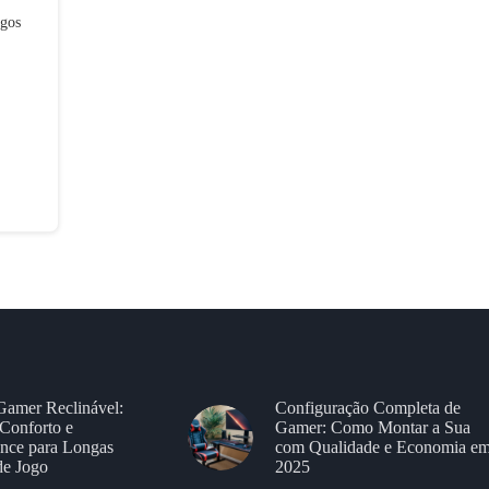
ogos
Gamer Reclinável:
Configuração Completa de
Conforto e
Gamer: Como Montar a Sua
nce para Longas
com Qualidade e Economia e
de Jogo
2025