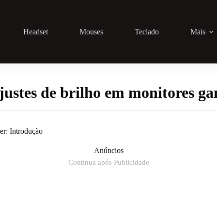
Headset
Mouses
Teclado
Mais
justes de brilho em monitores g
er: Introdução
Anúncios
Continua após Publicidade