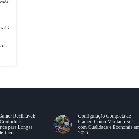
tenda
tes 3D
ção e
Gamer Reclinável:
Configuração Completa de
Conforto e
Gamer: Como Montar a Sua
nce para Longas
com Qualidade e Economia e
de Jogo
2025