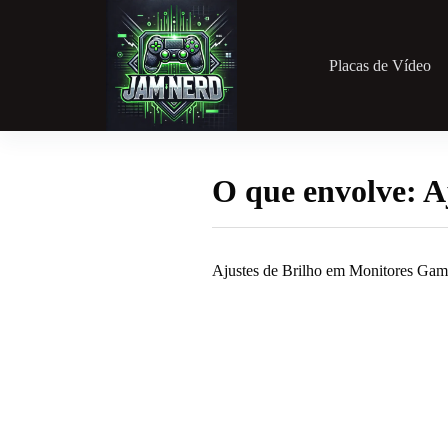
Pular
para
o
conteúdo
Placas de Vídeo
O que envolve: A
Ajustes de Brilho em Monitores Gam