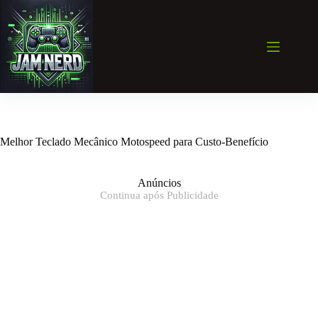
Pular
para
o
conteúdo
Melhor Teclado Mecânico Motospeed para Custo-Benefício
Anúncios
Continua após Publicidade