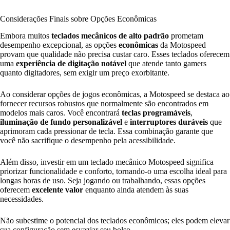
Considerações Finais sobre Opções Econômicas
Embora muitos
teclados mecânicos de alto padrão
prometam
desempenho excepcional, as opções
econômicas
da Motospeed
provam que qualidade não precisa custar caro. Esses teclados oferecem
uma
experiência de digitação notável
que atende tanto gamers
quanto digitadores, sem exigir um preço exorbitante.
Ao considerar opções de jogos econômicas, a Motospeed se destaca ao
fornecer recursos robustos que normalmente são encontrados em
modelos mais caros. Você encontrará
teclas programáveis
,
iluminação de fundo personalizável
e
interruptores duráveis
que
aprimoram cada pressionar de tecla. Essa combinação garante que
você não sacrifique o desempenho pela acessibilidade.
Além disso, investir em um teclado mecânico Motospeed significa
priorizar funcionalidade e conforto, tornando-o uma escolha ideal para
longas horas de uso. Seja jogando ou trabalhando, essas opções
oferecem
excelente valor
enquanto ainda atendem às suas
necessidades.
Não subestime o potencial dos teclados econômicos; eles podem elevar
sua configuração sem esvaziar seu bolso.