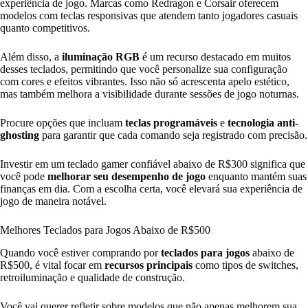
experiência de jogo. Marcas como Redragon e Corsair oferecem
modelos com teclas responsivas que atendem tanto jogadores casuais
quanto competitivos.
Além disso, a
iluminação RGB
é um recurso destacado em muitos
desses teclados, permitindo que você personalize sua configuração
com cores e efeitos vibrantes. Isso não só acrescenta apelo estético,
mas também melhora a visibilidade durante sessões de jogo noturnas.
Procure opções que incluam
teclas programáveis
e
tecnologia anti-
ghosting
para garantir que cada comando seja registrado com precisão.
Investir em um teclado gamer confiável abaixo de R$300 significa que
você pode
melhorar seu desempenho de jogo
enquanto mantém suas
finanças em dia. Com a escolha certa, você elevará sua experiência de
jogo de maneira notável.
Melhores Teclados para Jogos Abaixo de R$500
Quando você estiver comprando por
teclados para jogos
abaixo de
R$500, é vital focar em
recursos principais
como tipos de switches,
retroiluminação e qualidade de construção.
Você vai querer refletir sobre modelos que não apenas melhorem sua