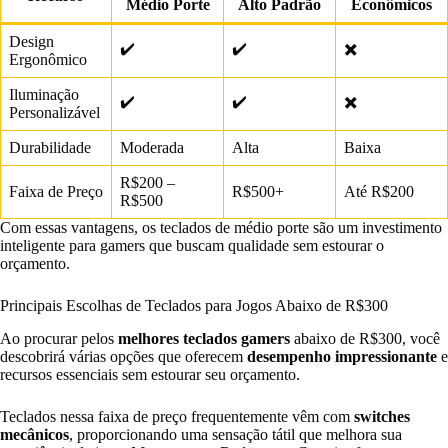
Médio Porte
Alto Padrão
Econômicos
Design
✔️
✔️
✖️
Ergonômico
Iluminação
✔️
✔️
✖️
Personalizável
Durabilidade
Moderada
Alta
Baixa
R$200 –
Faixa de Preço
R$500+
Até R$200
R$500
Com essas vantagens, os teclados de médio porte são um investimento
inteligente para gamers que buscam qualidade sem estourar o
orçamento.
Principais Escolhas de Teclados para Jogos Abaixo de R$300
Ao procurar pelos
melhores teclados gamers
abaixo de R$300, você
descobrirá várias opções que oferecem
desempenho impressionante
e
recursos essenciais sem estourar seu orçamento.
Teclados nessa faixa de preço frequentemente vêm com
switches
mecânicos
, proporcionando uma sensação tátil que melhora sua