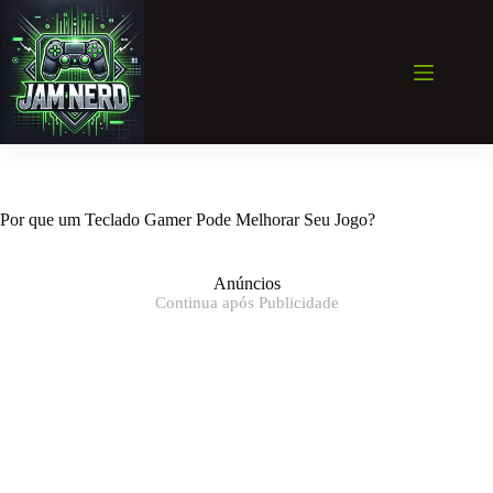
Pular
para
o
conteúdo
Por que um Teclado Gamer Pode Melhorar Seu Jogo?
Anúncios
Continua após Publicidade