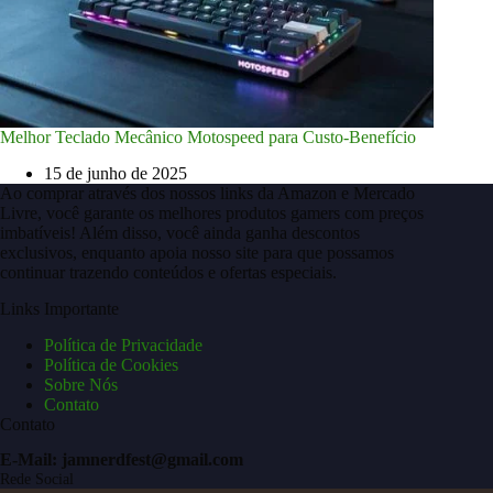
Melhor Teclado Mecânico Motospeed para Custo-Benefício
15 de junho de 2025
Ao comprar através dos nossos links da Amazon e Mercado
Livre, você garante os melhores produtos gamers com preços
imbatíveis! Além disso, você ainda ganha descontos
exclusivos, enquanto apoia nosso site para que possamos
continuar trazendo conteúdos e ofertas especiais.
Links Importante
Política de Privacidade
Política de Cookies
Sobre Nós
Contato
Contato
E-Mail: jamnerdfest@gmail.com
Rede Social